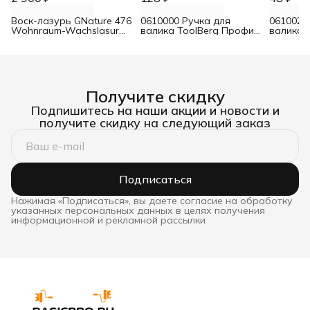
Воск-лазурь GNature 476
0610000 Ручка для
0610021
Wohnraum-Wachslasur
валика ToolBerg Профи
валика 
белый 0,75 л
d8 90х180 мм
Стандар
Получите скидку
Подпишитесь на наши акции и новости и
получите скидку на следующий заказ
Подписаться
Нажимая «Подписаться», вы даете согласие на обработку
указанных персональных данных в целях получения
информационной и рекламной рассылки