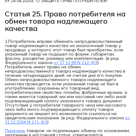
от 24.04.2020) "О ЗАЩИТЕ ПРАВ ПОТРЕБИТЕЛЕЙ"
Статья 25. Право потребителя на
обмен товара надлежащего
качества
1.Потребитель вправе обменять непродовольственный
товар надлежащего качества на аналогичный товар у
продавца, у которого этот товар был приобретен, если
указанный товар не подошел по форме, габаритам,
фасону, расцветке, размеру или комплектации. (в ред.
Федерального закона
от 17.12.99 N 212-ФЗ
)
Потребитель имеет право на обмен
непродовольственного товара надлежащего качества в
течение четырнадцати дней, не считая дня его покупки.
Обмен непродовольственного товара надлежащего
качества проводится, если указанный товар не был в
употреблении, сохранены его товарный вид,
потребительские свойства, пломбы, фабричные ярлыки, а
также имеется товарный чек или кассовый чек либо иной
подтверждающий оплату указанного товара документ.
Отсутствие у потребителя товарного чека или кассового
чека либо иного подтверждающего оплату товара
документа не лишает его возможности ссылаться на
свидетельские показания. (в ред. Федерального закона
от
21.12.2004 N 171-ФЗ
)
Перечень
товаров, не подлежащих обмену по основаниям,
указанным в настоящей статье, утверждается