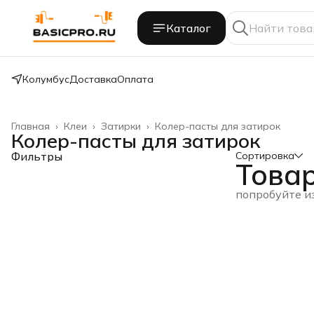
Каталог
Колумбус
Доставка
Оплата
Главная
›
Клеи
›
Затирки
›
Колер-пасты для затирок
Колер-пасты для затирок
Фильтры
Сортировка
Това
попробуйте и