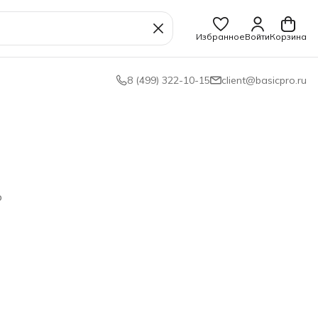
Избранное
Войти
Корзина
8 (499) 322-10-15
client@basicpro.ru
ю