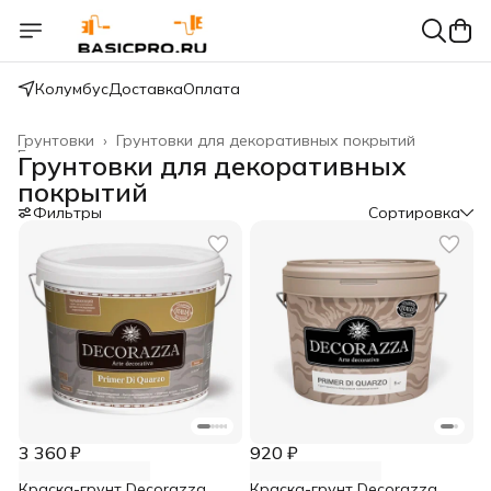
Колумбус
Доставка
Оплата
Грунтовки
›
Грунтовки для декоративных покрытий
Главная
›
Грунтовки для декоративных
покрытий
Фильтры
Сортировка
3 360 ₽
920 ₽
Краска-грунт Decorazza
Краска-грунт Decorazza