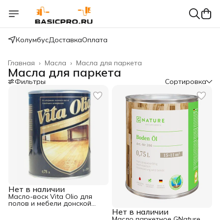
Колумбус
Доставка
Оплата
Главная
›
Масла
›
Масла для паркета
Масла для паркета
Фильтры
Сортировка
Нет в наличии
Масло-воск Vita Olio для
полов и мебели донской
орех 0,75 л
Нет в наличии
Масло паркетное GNature