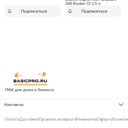
266 Boden Ol 2,5 л
Подписаться
Подписаться
ЛКМ для дома и бизнеса
Контакты
Адрес
Москва, Варшавское шоссе, 65к2
Оплата
Доставка
Правила возврата
Реквизиты
Оферта
Полити
Горячая линия сети
8 (499) 322-10-15
Режим работы