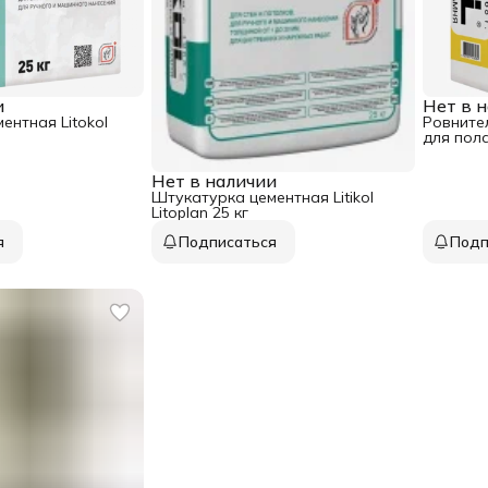
и
Нет в 
ентная Litokol
Ровнител
для пола
Нет в наличии
Штукатурка цементная Litikol
Litoplan 25 кг
я
Подписаться
Подп