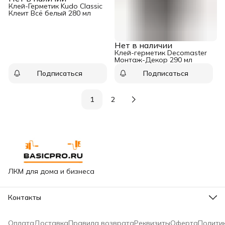
Клей-Герметик Kudo Classic
Клеит Всё белый 280 мл
Нет в наличии
Клей-герметик Decomaster
Монтаж-Декор 290 мл
Подписаться
Подписаться
1
2
ЛКМ для дома и бизнеса
Контакты
Адрес
Москва, Варшавское шоссе, 65к2
Оплата
Доставка
Правила возврата
Реквизиты
Оферта
Полити
Горячая линия сети