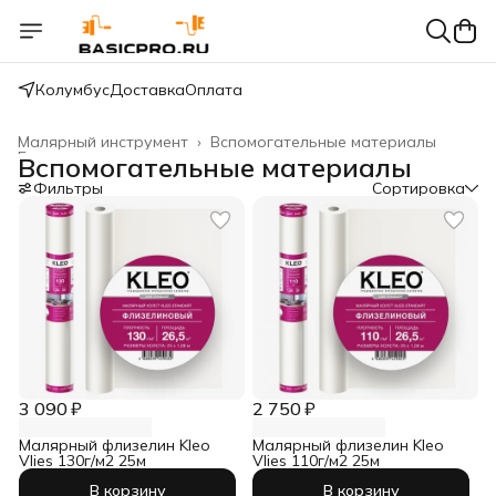
Колумбус
Доставка
Оплата
Малярный инструмент
›
Вспомогательные материалы
Главная
›
Вспомогательные материалы
Фильтры
Сортировка
3 090 ₽
2 750 ₽
Малярный флизелин Kleo
Малярный флизелин Kleo
Vlies 130г/м2 25м
Vlies 110г/м2 25м
В корзину
В корзину