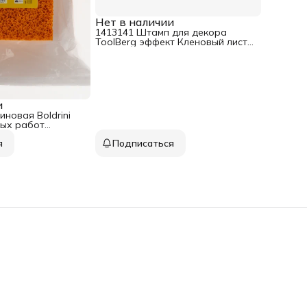
Нет в наличии
1413141 Штамп для декора
ToolBerg эффект Кленовый лист
70х230 мм
и
иновая Boldrini
ных работ
я
Подписаться