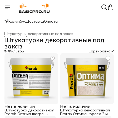
Колумбус
Доставка
Оплата
Штукатурки декоративные под заказ
Главная
›
Декоративные штукатурки
›
Штукатурки декоративные под
заказ
Фильтры
Сортировка
Нет в наличии
Нет в наличии
Штукатурка декоративная
Штукатурка декоративная
Prorab Оптима шагрень
Prorab Оптима короед 2 мм
SH001 15 кг
001 15кг