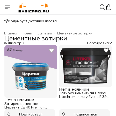
Колумбус
Доставка
Оплата
Главная
›
Клеи
›
Затирки
›
Цементные затирки
Цементные затирки
Фильтры
Сортировка
Нет в наличии
Затирка цементная Litokol
Litochrom Luxury Evo LLE.390
Нет в наличии
малахит 2 кг
Затирка цементная
Церезит CE 40 Premium
эластичная №87 лаванда 2
Подписаться
Подписаться
кг