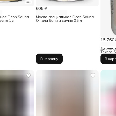
605 ₽
ное Elcon Sauna
Масло специальное Elcon Sauna
ауны 1 л
Oil для бани и сауны 0,5 л
15 760 
Деревоз
Teknos S
сауны 9 
В корзину
В кор