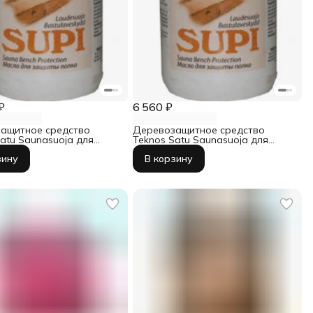
₽
6 560 ₽
ащитное средство
Деревозащитное средство
atu Saunasuoja для
Teknos Satu Saunasuoja для
л
сауны 2,7 л
зину
В корзину