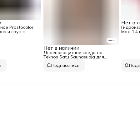
и
Нет в 
ное Prostocolor
Гидроизо
ань и саун с
Maxi 1,4 
Нет в наличии
Деревозащитное средство
Teknos Satu Saunasuoja для
сауны 0,9 л
я
Подписаться
Подп