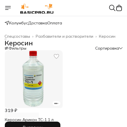
Колумбус
Доставка
Оплата
Спецсоставы
›
Разбавители и растворители
›
Керосин
Главная
›
Керосин
Фильтры
Сортировка
319 ₽
Керосин Арикон ТС-1 1 л