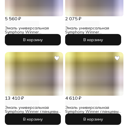
5 560 ₽
2 075 ₽
Эмаль универсальная
Эмаль универсальная
Symphony Winner
Symphony Winner
шелковисто-матовый база
шелковисто-матовый база
В корзину
В корзину
А 2,7 л
А 0,9 л
13 410 ₽
4 610 ₽
Эмаль универсальная
Эмаль универсальная
Symphony Winner глянцевый
Symphony Winner глянцевый
база С 9 л
база С 2,7 л
В корзину
В корзину