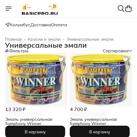
Колумбус
Доставка
Оплата
Главная
›
Краски и эмали
›
Универсальные эмали
Универсальные эмали
Фильтры
Сортировка
13 320 ₽
4 700 ₽
Эмаль универсальная
Эмаль универсальная
Symphony Winner
Symphony Winner
шелковисто-матовый база
шелковисто-матовый база
В корзину
В корзину
С 9 л
С 2,7 л