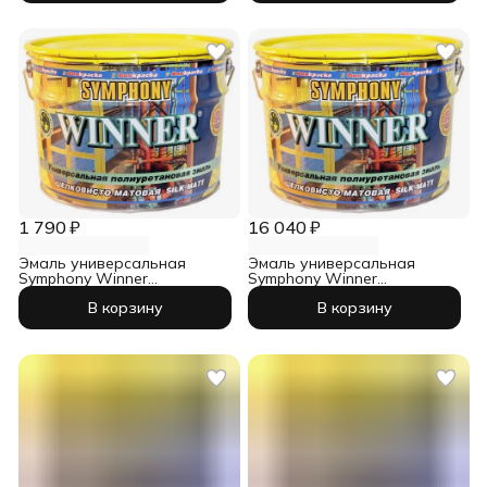
1 790 ₽
16 040 ₽
Эмаль универсальная
Эмаль универсальная
Symphony Winner
Symphony Winner
шелковисто-матовый база
шелковисто-матовый база
В корзину
В корзину
С 0,9 л
А 9 л