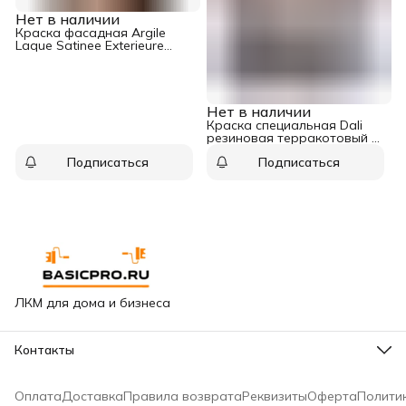
Нет в наличии
Краска фасадная Argile
Laque Satinee Exterieure
полуматовый база белая
0,75 л
Нет в наличии
Краска специальная Dali
резиновая терракотовый 3
кг
Подписаться
Подписаться
ЛКМ для дома и бизнеса
Контакты
Адрес
Москва, Варшавское шоссе, 65к2
Оплата
Доставка
Правила возврата
Реквизиты
Оферта
Полити
Горячая линия сети