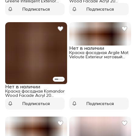
Greene Intelligent Exterior
Wood Facade Acryl 20
Eggshell база Deep 1 л
полуматовый база С 9 л
Подписаться
Подписаться
Нет в наличии
Краска фасадная Argile Mat
Veloute Exterieur матовый
база белая 0,75 л
Нет в наличии
Краска фасадная Komandor
Wood Facade Acryl 20
полуматовый база A 0,9 л
Подписаться
Подписаться