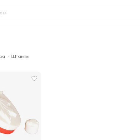
ора
›
Штампы