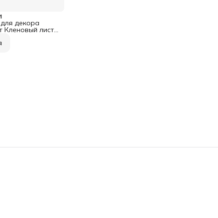
и
 для декора
т Кленовый лист
я