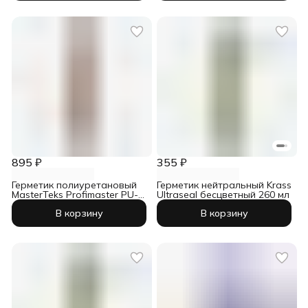
895 ₽
355 ₽
Герметик полиуретановый
Герметик нейтральный Krass
MasterTeks Profimaster PU-
Ultraseal бесцветный 260 мл
40 серый 600 мл
В корзину
В корзину