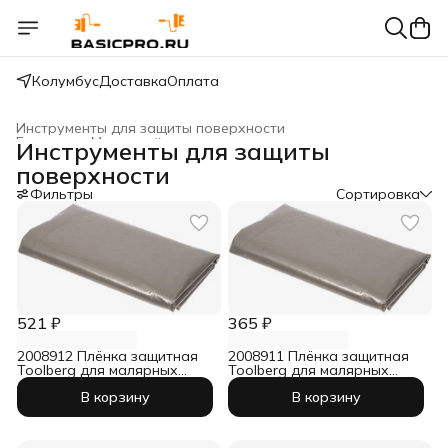
Колумбус
Доставка
Оплата
Инструменты для защиты поверхности
Главная
›
Малярный инструмент
›
Инструменты для защиты
поверхности
Фильтры
Сортировка
521 ₽
365 ₽
2008912 Плёнка защитная
2008911 Плёнка защитная
Toolberg для малярных
Toolberg для малярных
работ 100 мкм 6 м х 3 м
работ 100 мкм 4 м х 3 м
В корзину
В корзину