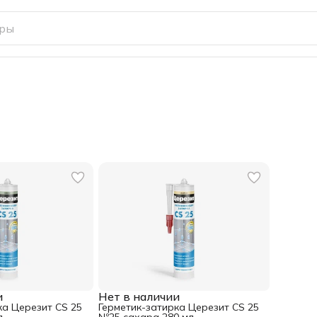
и
Нет в наличии
ка Церезит CS 25
Герметик-затирка Церезит CS 25
л
№25 сахара 280 мл