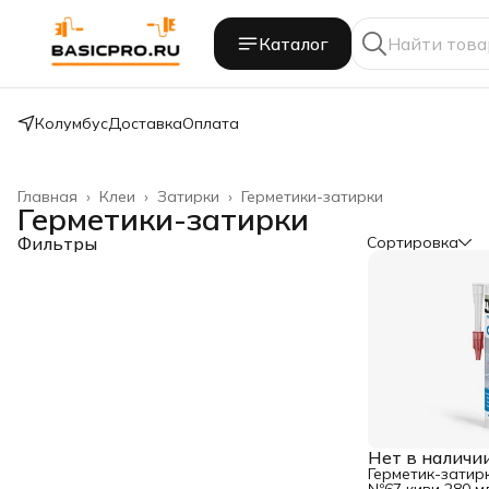
Каталог
Колумбус
Доставка
Оплата
Главная
›
Клеи
›
Затирки
›
Герметики-затирки
Герметики-затирки
Фильтры
Сортировка
Нет в наличи
Герметик-затир
№67 киви 280 м