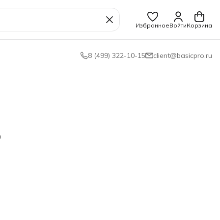
Избранное
Войти
Корзина
8 (499) 322-10-15
client@basicpro.ru
ю