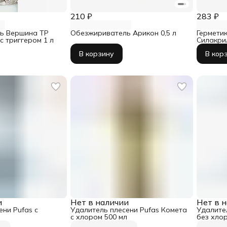
210 ₽
283 ₽
ь Вершина ТР
Обезжириватель Арикон 0,5 л
Герметик
с триггером 1 л
Силакри
В корзину
В кор
и
Нет в наличии
Нет в 
ени Pufas с
Удалитель плесени Pufas Комета
Удалите
с хлором 500 мл
без хлор