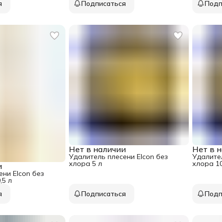
я
Подписаться
Подп
Нет в наличии
Нет в 
Удалитель плесени Elcon без
Удалител
хлора 5 л
хлора 10
и
ени Elcon без
,5 л
я
Подписаться
Подп