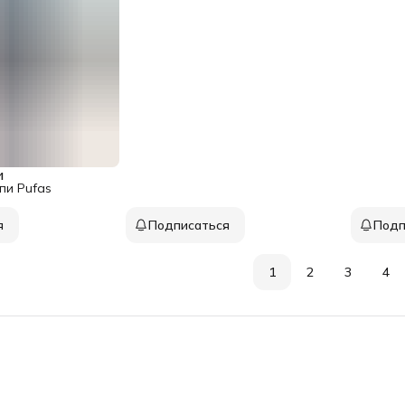
и
пи Pufas
я
Подписаться
Подп
1
2
3
4