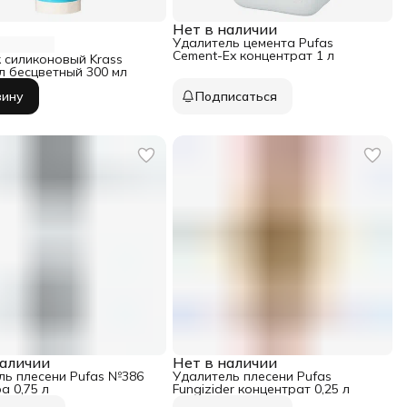
Нет в наличии
Удалитель цемента Pufas
Cement-Ex концентрат 1 л
 силиконовый Krass
л бесцветный 300 мл
зину
Подписаться
наличии
Нет в наличии
ль плесени Pufas №386
Удалитель плесени Pufas
а 0,75 л
Fungizider концентрат 0,25 л