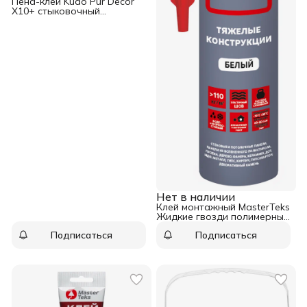
Пена-клей Kudo Pur Decor
X10+ стыковочный
полиуретановый 650 мл
Нет в наличии
Клей монтажный MasterTeks
Жидкие гвозди полимерный
сверхпрочный белый 440 гр
Подписаться
Подписаться