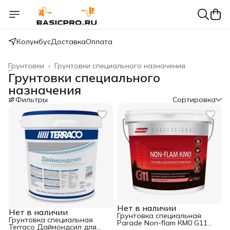
Колумбус
Доставка
Оплата
Грунтовки
›
Грунтовки специального назначения
Главная
›
Грунтовки специального
назначения
Фильтры
Сортировка
Нет в наличии
Нет в наличии
Грунтовка специальная
Грунтовка специальная
Parade Non-flam КМ0 G11
Terraco Даймондcил для