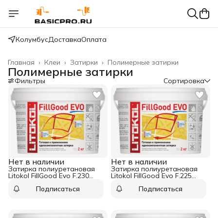
Колумбус
Доставка
Оплата
Главная
›
Клеи
›
Затирки
›
Полимерные затирки
Полимерные затирки
Фильтры
Сортировка
Нет в наличии
Нет в наличии
Затирка полиуретановая
Затирка полиуретановая
Litokol FillGood Evo F.230
Litokol FillGood Evo F.225
Cacao 2 кг
Tabacco 2 кг
Подписаться
Подписаться