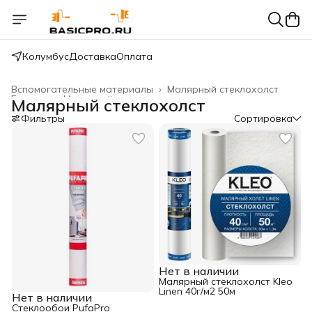
Колумбус
Доставка
Оплата
Вспомогательные материалы
›
Малярный стеклохолст
Главная
›
Малярный инструмент
›
Малярный стеклохолст
Фильтры
Сортировка
Нет в наличии
Малярный стеклохолст Kleo
Linen 40г/м2 50м
Нет в наличии
Стеклообои PufaPro