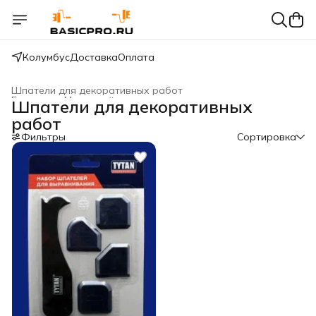
Колумбус
Доставка
Оплата
Шпатели для декоративных работ
Главная
›
Малярный инструмент
›
Шпатели для декоративных
работ
Фильтры
Сортировка