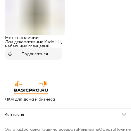
Нет в наличии
Лак декоративный Kudo НЦ
мебельный глянцевый
аэрозоль 520 мл
Подписаться
ЛКМ для дома и бизнеса
Контакты
Адрес
Москва, Варшавское шоссе, 65к2
Оплата
Доставка
Правила возврата
Реквизиты
Оферта
Полити
Горячая линия сети