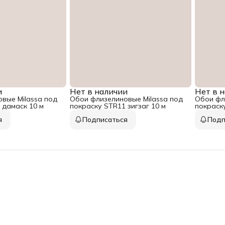
и
Нет в наличии
Нет в 
вые Milassa под
Обои флизелиновые Milassa под
Обои фл
 дамаск 10 м
покраску STR11 зигзаг 10 м
покраск
10 м
я
Подписаться
Подп