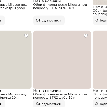
и
Нет в наличии
вые Milassa под
Обои флизелиновые Milassa под
Нет в 
геометрия узоры
покраску STR7 вязь 10 м
Обои фл
покраск
я
Подписаться
Подп
и
Нет в наличии
Нет в 
вые Milassa под
Обои флизелиновые Milassa под
Обои фл
ёлочка 10 м
покраску STR2 шуба 10 м
покраск
я
Подписаться
Подп