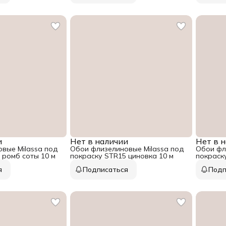
и
Нет в наличии
Нет в 
вые Milassa под
Обои флизелиновые Milassa под
Обои фл
 ромб соты 10 м
покраску STR15 циновка 10 м
покраск
10 м
я
Подписаться
Подп