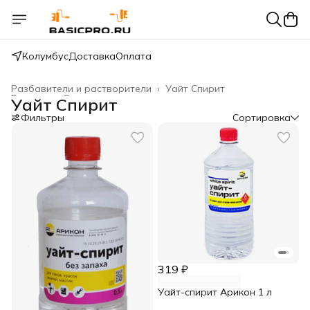
Колумбус
Доставка
Оплата
Разбавители и растворители
›
Уайт Спирит
Главная
›
Спецсоставы
›
Уайт Спирит
Фильтры
Сортировка
319 ₽
Уайт-спирит Арикон 1 л