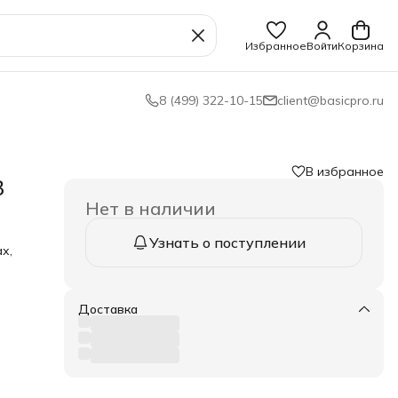
Избранное
Войти
Корзина
8 (499) 322-10-15
client@basicpro.ru
В избранное
3
Нет в наличии
Узнать о поступлении
х,
вых
Доставка
ухня,
три,
ам,