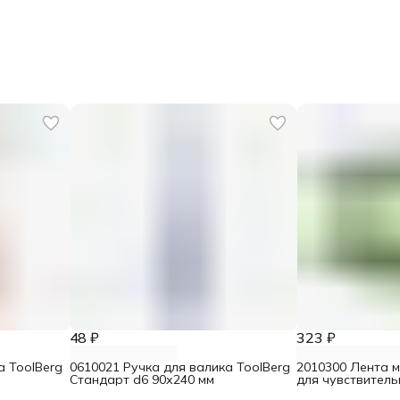
48 ₽
323 ₽
а ToolBerg
0610021 Ручка для валика ToolBerg
2010300 Лента 
Стандарт d6 90х240 мм
для чувствител
25 мм х 25 м