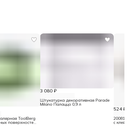
3 080 ₽
Штукатурка декоративная Parade
Milano Палаццо 0,9 л
524 ₽
малярная ToolBerg
2008106
ьных поверхностей
с клейк