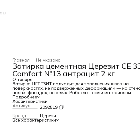
Главная
›
Не указана
Затирка цементная Церезит CE 3
Comfort №13 антрацит 2 кг
О товаре
Затирка ЦЕРЕЗИТ подходит для заполнения швов на
поверхностях, не подверженных деформациям — на стена
полах, фасадах, панелях. Работы с этими материалом
выполняют на бетонных, цементных, цементно – известко
Подробнее
основаниях. В состав Затирки ЦЕРЕЗИТ входит
Характеристики
противогрибковый компонент, который позволяет
Артикул
2092519
использовать в помещениях с повышенной влажностью (к
ванные комнаты, бассейны, балконы). Применяется как вну
Бренд
Церезит
так и снаружи здания. Устойчива к атмосферным перепад
Все характеристики
водо- и морозостойкая. Быстро схватывается, образует
гладкую поверхность. Экологически безопасна.