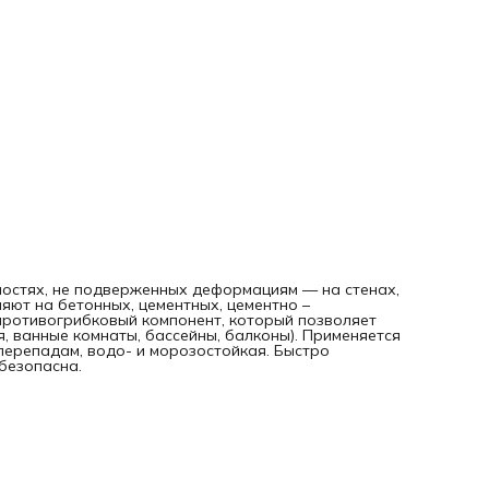
остях, не подверженных деформациям — на стенах,
яют на бетонных, цементных, цементно –
противогрибковый компонент, который позволяет
, ванные комнаты, бассейны, балконы). Применяется
 перепадам, водо- и морозостойкая. Быстро
безопасна.