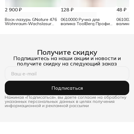
2 900 ₽
128 ₽
48 ₽
Воск-лазурь GNature 476
0610000 Ручка для
0610021
Wohnraum-Wachslasur
валика ToolBerg Профи
валика 
белый 0,75 л
d8 90х180 мм
Стандар
Получите скидку
Подпишитесь на наши акции и новости и
получите скидку на следующий заказ
Подписаться
Нажимая «Подписаться», вы даете согласие на обработку
указанных персональных данных в целях получения
информационной и рекламной рассылки