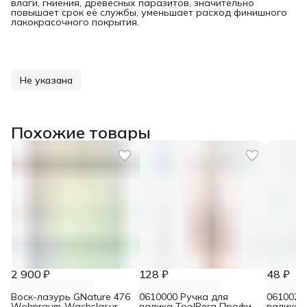
влаги, гниения, древесных паразитов, значительно
повышает срок её службы, уменьшает расход финишного
лакокрасочного покрытия.
Не указана
Похожие товары
2 900 ₽
128 ₽
48 ₽
Воск-лазурь GNature 476
0610000 Ручка для
0610021
Wohnraum-Wachslasur
валика ToolBerg Профи
валика 