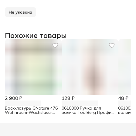
Не указана
Похожие товары
2 900 ₽
128 ₽
48 ₽
Воск-лазурь GNature 476
0610000 Ручка для
0610021
Wohnraum-Wachslasur
валика ToolBerg Профи
валика 
белый 0,75 л
d8 90х180 мм
Стандар