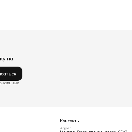
ку на
саться
сональных
Контакты
Адрес