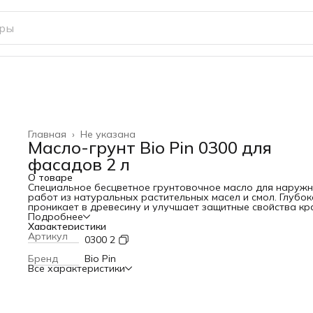
Главная
›
Не указана
Масло-грунт Bio Pin 0300 для
фасадов 2 л
О товаре
Специальное бесцветное грунтовочное масло для наруж
работ из натуральных растительных масел и смол. Глубок
проникает в древесину и улучшает защитные свойства кра
Выравнивает впитываемость поверхности, снижает расх
Подробнее
основного покрытия и способствует получению более
Характеристики
ровного цветового оттенка. Защищает древесину от влаг
Артикул
0300 2
загрязнений, подходит для временной консервации.
Бренд
Bio Pin
Все характеристики