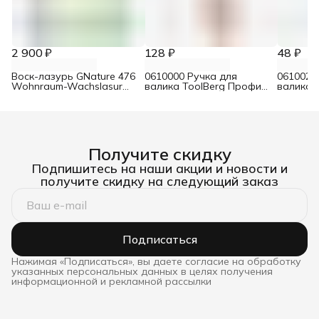
2 900 ₽
128 ₽
48 ₽
Воск-лазурь GNature 476
0610000 Ручка для
0610021
Wohnraum-Wachslasur
валика ToolBerg Профи
валика 
белый 0,75 л
d8 90х180 мм
Стандар
Получите скидку
Подпишитесь на наши акции и новости и
получите скидку на следующий заказ
Подписаться
Нажимая «Подписаться», вы даете согласие на обработку
указанных персональных данных в целях получения
информационной и рекламной рассылки