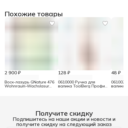
Похожие товары
2 900 ₽
128 ₽
48 ₽
Воск-лазурь GNature 476
0610000 Ручка для
0610021
Wohnraum-Wachslasur
валика ToolBerg Профи
валика 
белый 0,75 л
d8 90х180 мм
Стандар
Получите скидку
Подпишитесь на наши акции и новости и
получите скидку на следующий заказ