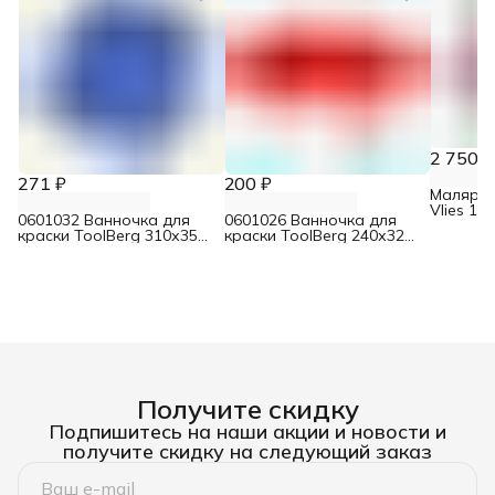
2 750 ₽
271 ₽
200 ₽
Малярны
Vlies 11
0601032 Ванночка для
0601026 Ванночка для
краски ToolBerg 310х350
краски ToolBerg 240х320
мм
мм
Получите скидку
Подпишитесь на наши акции и новости и
получите скидку на следующий заказ