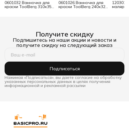
0601032 Ванночка для
0601026 Ванночка для
1203015
краски ToolBerg 310х350
краски ToolBerg 240х320
малярны
мм
мм
нержав
двухком
150 мм
Получите скидку
Подпишитесь на наши акции и новости и
получите скидку на следующий заказ
Подписаться
Нажимая «Подписаться», вы даете согласие на обработку
указанных персональных данных в целях получения
информационной и рекламной рассылки