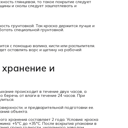
хность глянцевая, то такое покрытие следует
щины и сколы следует зашпатлевать и
ость грунтовкой. Так краска держится лучше и
ботать специальной грунтовкой.
тся с помощью валика, кисти или распылителя.
дет оставлять ворс и щетину на рабочей
 хранение и
хание происходит в течение двух часов, а
 беречь от влаги в течение 24 часов. При
литься.
поверхности, и предварительной подготовки ее.
ания объекта.
ого хранения составляет 2 года. Условия: краска
има: +5°C до +35°C. После вскрытия упаковки в
ания срока годности, указанного заводом