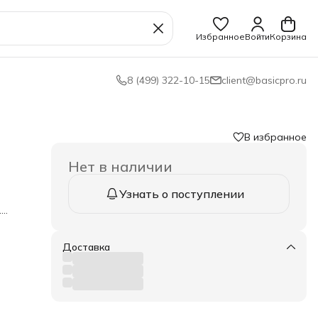
Избранное
Войти
Корзина
8 (499) 322-10-15
client@basicpro.ru
В избранное
Нет в наличии
Узнать о поступлении
.
о
их
рые
Доставка