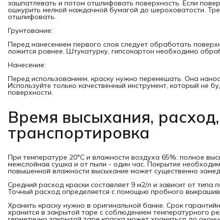
зашпатлевать и потом отшлифовать поверхность. Если повер
ошкурить мелкой наждачной бумагой до шероховатости. Тре
отшлифовать.
Грунтование:
Перед нанесением первого слоя следует обработать поверхн
ложится ровнее. Штукатурку, гипсокартон необходимо обра
Нанесение:
Перед использованием, краску нужно перемешать. Она наноси
Используйте только качественный инструмент, который не бу
поверхности.
Время высыхания, расход,
транспортировка
При температуре 20°С и влажности воздуха 65%: полное высы
межслойная сушка и от пыли - один час. Покрытие необходимо
повышенной влажности высыхание может существенно замед
Средний расход краски составляет 9 м2/л и зависит от типа 
Точный расход определяется с помощью пробного выкрашив
Хранить краску нужно в оригинальной банке. Срок гарантийн
хранится в закрытой таре с соблюдением температурного реж
герметично закрытой таре краска может храниться до оконч