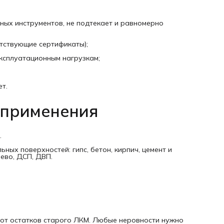
Используйте только качественный инструмент, который н
будет оставлять ворс и щетину на рабочей поверхности.
Время высыхания, расход, хранение и транспортировка
При температуре 20°С и влажности воздуха 65%: полное
рных инструментов, не подтекает и равномерно
высыхание происходит в течение двух часов, а межслойн
сушка и от пыли - один час. Покрытие необходимо беречь
влаги в течение 24 часов. При повышенной влажности
етствующие сертификаты);
высыхание может существенно замедлиться.
Средний расход краски составляет 9 м2/л и зависит от ти
ксплуатационным нагрузкам;
поверхности, и предварительной подготовки ее. Точный
расход определяется с помощью пробного выкрашивани
объекта.
Хранить краску нужно в оригинальной банке. Срок
т.
гарантийного хранения составляет 2 года. Условия: краск
хранится в закрытой таре с соблюдением температурног
 применения
режима: +5°C до +35°C. После вскрытия упаковки в герме
закрытой таре краска может храниться до окончания ср
годности, указанного заводом изготовителем. Срок
транспортировки: не более месяца при температуре +0°C.
Краску можно замораживать и оттаивать при комнатной
.
температуре не более 5 раз.
Дополнительная информация:
ных поверхностей: гипс, бетон, кирпич, цемент и
Водная дисперсия акрилового сополимера, диоксид титан
ево, ДСП, ДВП.
микронизированный мрамор, тальк, гидроксиэтилцеллюло
этиленгликоль, вода, целевые микродобавки (смачиватель
диспергатор, консервант, пеногасители, модификаторы
реологии).
от остатков старого ЛКМ. Любые неровности нужно