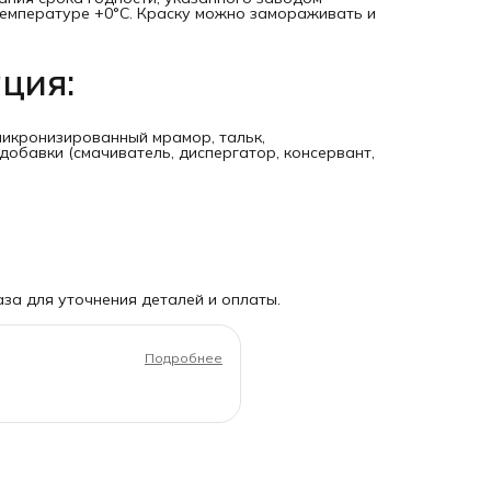
 температуре +0°C. Краску можно замораживать и
ция:
микронизированный мрамор, тальк,
добавки (смачиватель, диспергатор, консервант,
за для уточнения деталей и оплаты.
Подробнее