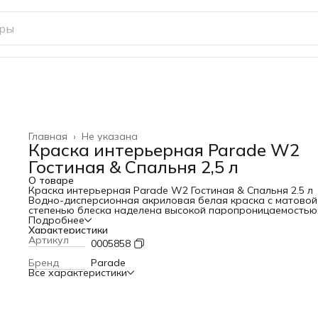
Главная
›
Не указана
Краска интерьерная Parade W2
Гостиная & Спальня 2,5 л
О товаре
Краска интерьерная Parade W2 Гостиная & Спальня 2.5 л
Водно-дисперсионная акриловая белая краска с матовой
степенью блеска наделена высокой паропроницаемостью
Покрытие способно выдерживать влажную уборку, плотн
Подробнее
ложится на основание. Она предназначена для внутренн
Характеристики
работ (для окраски потолков и стен) в помещениях, кото
Артикул
0005858
подвергаются умеренным эксплуатационным нагрузкам.
Заказать звонок
Бренд
Parade
Особенности и преимущества
Все характеристики
Особенности и преимущества
Стойкость к мытью: после высыхания, можно применять
влажную уборку;
Высокая паропроницаемость;