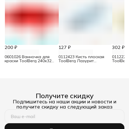
200 ₽
127 ₽
302 ₽
0601026 Ванночка для
0112423 Кисть плоская
0112226
краски ToolBerg 240х320
ToolBerg Лазурит
ToolBer
мм
Эксперт искусственная
смешанн
щетина 50 мм
мм
Получите скидку
Подпишитесь на наши акции и новости и
получите скидку на следующий заказ