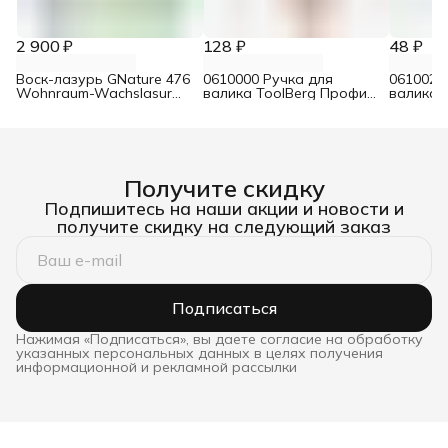
2 900 ₽
128 ₽
48 ₽
Воск-лазурь GNature 476
0610000 Ручка для
0610021
Wohnraum-Wachslasur
валика ToolBerg Профи
валика 
белый 0,75 л
d8 90х180 мм
Стандар
Получите скидку
Подпишитесь на наши акции и новости и
получите скидку на следующий заказ
Подписаться
Нажимая «Подписаться», вы даете согласие на обработку
указанных персональных данных в целях получения
информационной и рекламной рассылки