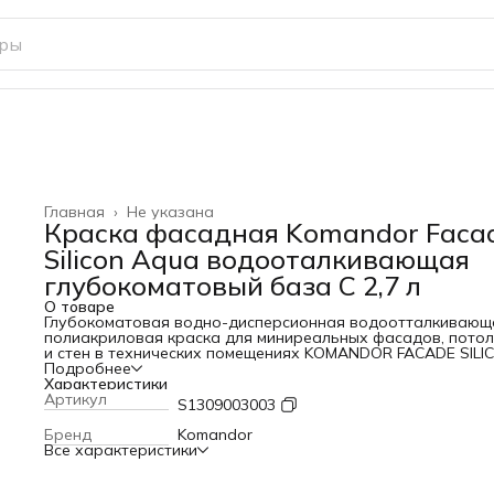
Главная
›
Не указана
Краска фасадная Komandor Faca
Silicon Aqua водооталкивающая
глубокоматовый база C 2,7 л
О товаре
Глубокоматовая водно-дисперсионная водоотталкивающ
полиакриловая краска для миниреальных фасадов, пото
и стен в технических помещениях KOMANDOR FACADE SILI
AQUA БАЗА C 2,7 Л - это универсальный и надежный выб
Подробнее
для наружных работ. Эта краска идеально подходит для
Характеристики
использования на различных поверхностях, включая бето
Артикул
S1309003003
штукатурку, шпатлевку, цементно-волокнистую и цементн
стружечную плиты, окрашенные поверхности и силикатны
Бренд
Komandor
кирпич.
Все характеристики
Глубокоматовое покрытие обеспечивает высокую степень
защиты от воздействия внешних факторов, сохраняя
первоначальный вид поверхности на долгое время.