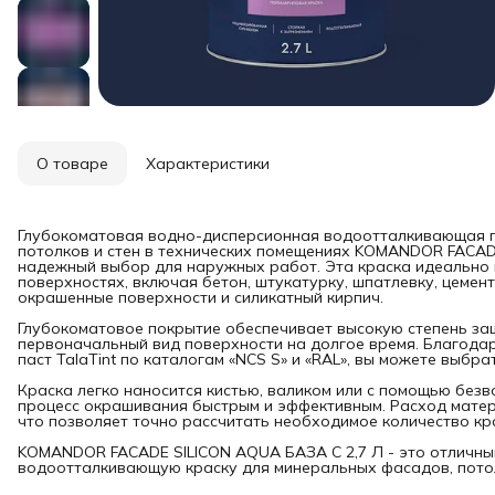
О товаре
Характеристики
Глубокоматовая водно-дисперсионная водоотталкивающая п
потолков и стен в технических помещениях KOMANDOR FACADE
надежный выбор для наружных работ. Эта краска идеально 
поверхностях, включая бетон, штукатурку, шпатлевку, цемен
окрашенные поверхности и силикатный кирпич.
Глубокоматовое покрытие обеспечивает высокую степень за
первоначальный вид поверхности на долгое время. Благода
паст TalaTint по каталогам «NCS S» и «RAL», вы можете выбр
Краска легко наносится кистью, валиком или с помощью безво
процесс окрашивания быстрым и эффективным. Расход матери
что позволяет точно рассчитать необходимое количество кр
KOMANDOR FACADE SILICON AQUA БАЗА C 2,7 Л - это отличны
водоотталкивающую краску для минеральных фасадов, потолк