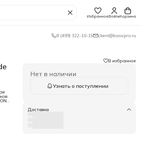
Избранное
Войти
Корзина
8 (499) 322-10-15
client@basicpro.ru
В избранное
de
Нет в наличии
Узнать о поступлении
ая
лков
CON
ор
Доставка
н,
о-
й