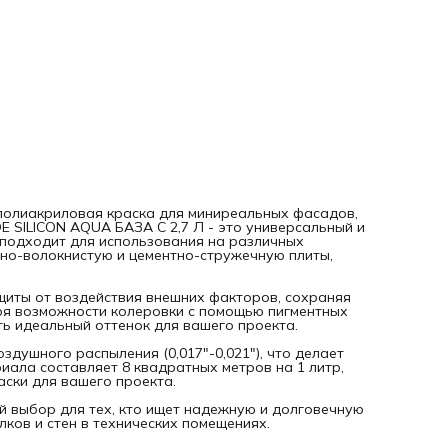
Благодаря возможности колеровки с помощью пигментны
паст TalaTint по каталогам «NCS S» и «RAL», вы можете
выбрать идеальный оттенок для вашего проекта.
Краска легко наносится кистью, валиком или с помощью
безвоздушного распыления (0,017"-0,021"), что делает пр
окрашивания быстрым и эффективным. Расход материала
составляет 8 квадратных метров на 1 литр, что позволяет
точно рассчитать необходимое количество краски для в
проекта.
KOMANDOR FACADE SILICON AQUA БАЗА C 2,7 Л - это отли
выбор для тех, кто ищет надежную и долговечную
водоотталкивающую краску для минеральных фасадов,
потолков и стен в технических помещениях.
олиакриловая краска для миниреальных фасадов,
 SILICON AQUA БАЗА C 2,7 Л - это универсальный и
подходит для использования на различных
тно-волокнистую и цементно-стружечную плиты,
щиты от воздействия внешних факторов, сохраняя
ря возможности колеровки с помощью пигментных
ать идеальный оттенок для вашего проекта.
здушного распыления (0,017"-0,021"), что делает
ала составляет 8 квадратных метров на 1 литр,
аски для вашего проекта.
й выбор для тех, кто ищет надежную и долговечную
ов и стен в технических помещениях.