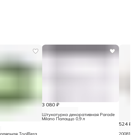
3 080 ₽
Штукатурка декоративная Parade
Milano Палаццо 0,9 л
524 ₽
малярная ToolBerg
2008106