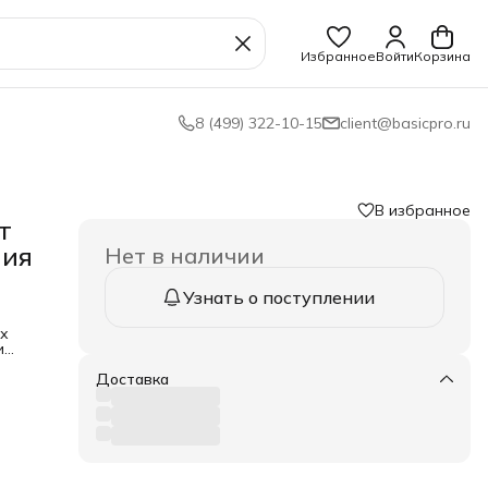
Избранное
Войти
Корзина
8 (499) 322-10-15
client@basicpro.ru
В избранное
т
ния
Нет в наличии
Узнать о поступлении
ых
и
ок и
Доставка
 и