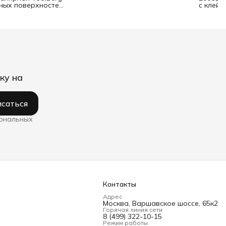
ьных поверхностей
с клейк
ку на
саться
сональных
Контакты
Адрес
Москва, Варшавское шоссе, 65к2
Горячая линия сети
8 (499) 322-10-15
Режим работы