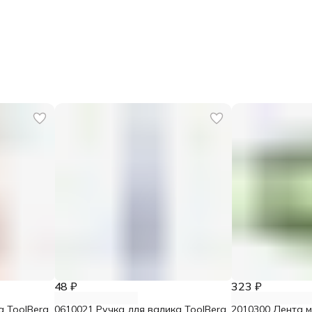
48 ₽
323 ₽
а ToolBerg
0610021 Ручка для валика ToolBerg
2010300 Лента 