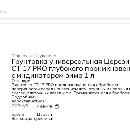
Главная
›
Не указана
Грунтовка универсальная Церези
CT 17 PRO глубокого проникнове
с индикатором зима 1 л
О товаре
Грунтовка CT 17 PRO предназначена для обработки
поверхностей перед нанесением штукатурных и напольн
смесей, плиточных клеев и т.д. Применяется для обработк
всех видов впитывающих оснований: цементных штукатур
Подробнее
стяжек, известковых и гипсовых штукатурок, легкого и
Характеристики
ячеистого бетона, ангидритных стяжек, кладок из кирпича
Артикул
2636730
природного камня, древесностружечных и
древесноволокнистых плит, гипсокартона и т.д.
Бренд
Церезит
Все характеристики