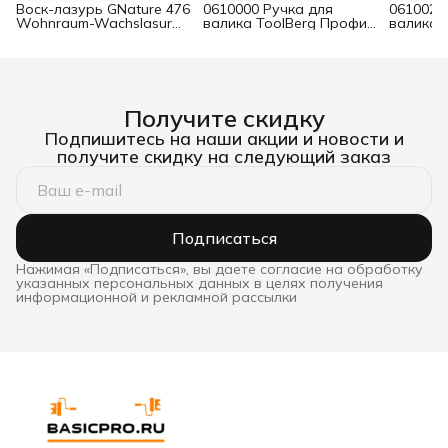
Воск-лазурь GNature 476
0610000 Ручка для
0610021
Wohnraum-Wachslasur
валика ToolBerg Профи
валика 
белый 0,75 л
d8 90х180 мм
Стандар
Получите скидку
Подпишитесь на наши акции и новости и
получите скидку на следующий заказ
Подписаться
Нажимая «Подписаться», вы даете согласие на обработку
указанных персональных данных в целях получения
информационной и рекламной рассылки