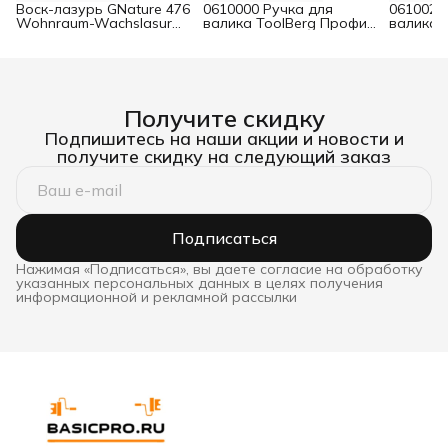
Воск-лазурь GNature 476
0610000 Ручка для
0610021
Wohnraum-Wachslasur
валика ToolBerg Профи
валика 
белый 0,75 л
d8 90х180 мм
Стандар
Получите скидку
Подпишитесь на наши акции и новости и
получите скидку на следующий заказ
Подписаться
Нажимая «Подписаться», вы даете согласие на обработку
указанных персональных данных в целях получения
информационной и рекламной рассылки