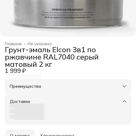
Главная
›
Не указана
Грунт-эмаль Elcon 3в1 по
ржавчине RAL7040 серый
матовый 2 кг
1 999 ₽
Преимущества
Оплата частями в Сплит
Доставка в пункты выдачи или до двери
Доставка
Удобный возврат
О товаре
Характеристики