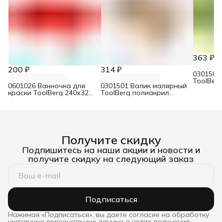
363 ₽
200 ₽
314 ₽
0301502
ToolBer
0601026 Ванночка для
0301501 Валик малярный
зелёный 
краски ToolBerg 240х320
ToolBerg полиакрил
мм
зелёный 8/18/55/180 мм
Получите скидку
Подпишитесь на наши акции и новости и
получите скидку на следующий заказ
Подписаться
Нажимая «Подписаться», вы даете согласие на обработку
указанных персональных данных в целях получения