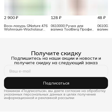
2 900 ₽
128 ₽
48 ₽
Воск-лазурь GNature 476
0610000 Ручка для
0610021
Wohnraum-Wachslasur
валика ToolBerg Профи
валика 
белый 0,75 л
d8 90х180 мм
Стандар
Получите скидку
Подпишитесь на наши акции и новости и
получите скидку на следующий заказ
Подписаться
Нажимая «Подписаться», вы даете согласие на обработку
указанных персональных данных в целях получения
информационной и рекламной рассылки