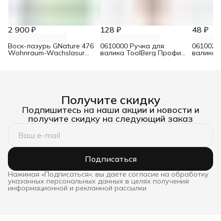
2 900 ₽
128 ₽
48 ₽
Воск-лазурь GNature 476
0610000 Ручка для
0610021
Wohnraum-Wachslasur
валика ToolBerg Профи
валика 
белый 0,75 л
d8 90х180 мм
Стандар
Получите скидку
Подпишитесь на наши акции и новости и
получите скидку на следующий заказ
Подписаться
Нажимая «Подписаться», вы даете согласие на обработку
указанных персональных данных в целях получения
информационной и рекламной рассылки