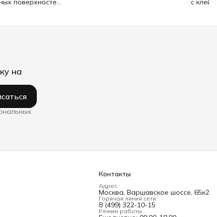
ьных поверхностей
с клейк
ку на
саться
сональных
Контакты
Адрес
Москва, Варшавское шоссе, 65к2
Горячая линия сети
8 (499) 322-10-15
Режим работы