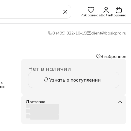
Избранное
Войти
Корзина
8 (499) 322-10-15
client@basicpro.ru
В избранное
Нет в наличии
Узнать о поступлении
их
тью
ики.
Доставка