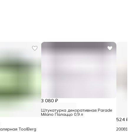
3 080 ₽
Штукатурка декоративная Parade
Milano Палаццо 0,9 л
524 ₽
малярная ToolBerg
2008106