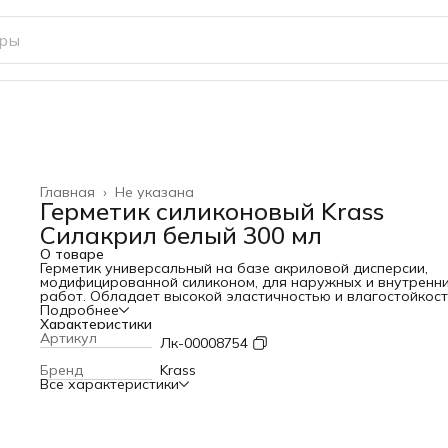
Главная
›
Не указана
Герметик силиконовый Krass
Силакрил белый 300 мл
О товаре
Герметик универсальный на базе акриловой дисперсии,
модифицированной силиконом, для наружных и внутренн
работ. Обладает высокой эластичностью и влагостойкос
как силиконы, может окрашиваться как акриловые гермет
Подробнее
Характеристики
Артикул
Лк-00008754
Бренд
Krass
Все характеристики