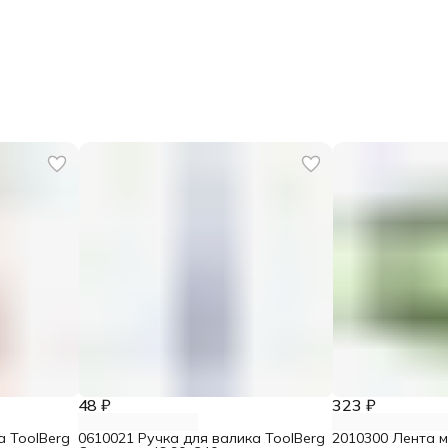
48 ₽
323 ₽
а ToolBerg
0610021 Ручка для валика ToolBerg
2010300 Лента 